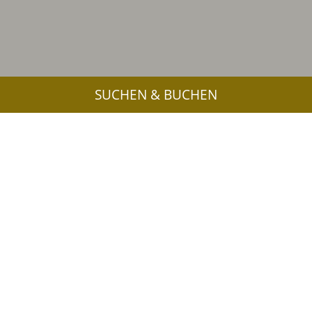
SUCHEN & BUCHEN
Südtirol – Erleben Sie die Highlights
im Vinschgau aus der
Vogelperspektive