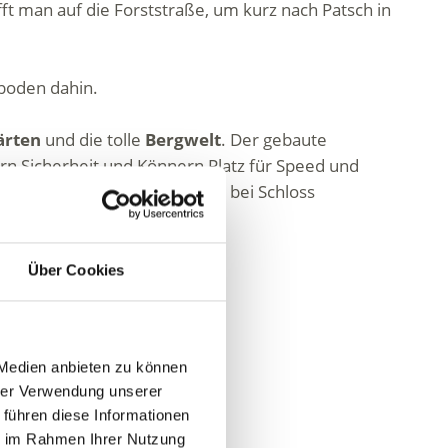
fft man auf die Forststraße, um kurz nach Patsch in
boden dahin.
ärten
und die tolle
Bergwelt
. Der gebaute
ern Sicherheit und Könnern Platz für Speed und
kehr mit Aussicht im Fisolgut bei Schloss
rern vorbehalten!
Über Cookies
 Medien anbieten zu können
hrer Verwendung unserer
 führen diese Informationen
ie im Rahmen Ihrer Nutzung