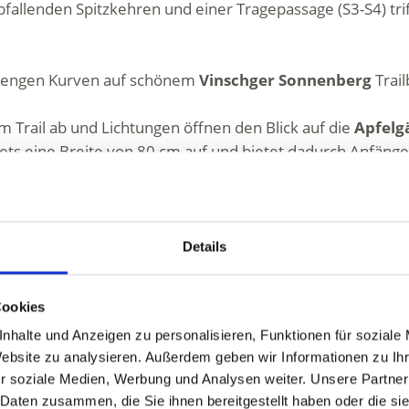
abfallenden Spitzkehren und einer Tragepassage (S3-S4) tri
it engen Kurven auf schönem
Vinschger Sonnenberg
Trail
 Trail ab und Lichtungen öffnen den Blick auf die
Apfelg
tets eine Breite von 80 cm auf und bietet dadurch Anfäng
 in engen Kehren für alle, die nicht absteigen wollen. Ein
r restliche 14er Trail sowie der 7er Trail sind den Wande
Details
Cookies
nhalte und Anzeigen zu personalisieren, Funktionen für soziale
Website zu analysieren. Außerdem geben wir Informationen zu I
r soziale Medien, Werbung und Analysen weiter. Unsere Partner
 Daten zusammen, die Sie ihnen bereitgestellt haben oder die s