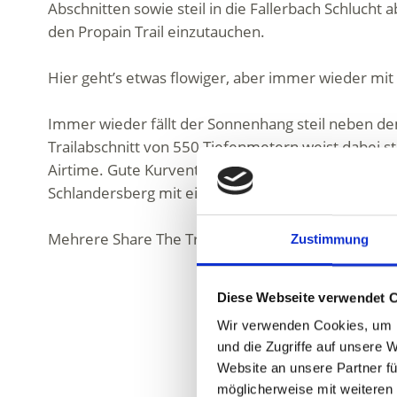
Abschnitten sowie steil in die Fallerbach Schlucht 
den Propain Trail einzutauchen.
Hier geht’s etwas flowiger, aber immer wieder m
Immer wieder fällt der Sonnenhang steil neben dem
Trailabschnitt von 550 Tiefenmetern weist dabei s
Airtime. Gute Kurventechnik und Hinterradversetzen
Schlandersberg mit ein paar Extrametern.
Mehrere Share The Trail Passagen sind markiert. De
Zustimmung
Diese Webseite verwendet 
Wir verwenden Cookies, um I
und die Zugriffe auf unsere 
Website an unsere Partner fü
möglicherweise mit weiteren