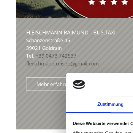
FLEISCHMANN RAIMUND - BUS,TAXI
Schanzenstraße 45
39021
Goldrain
Tel.
+39 0473 742537
fleischmann.reisen@gmail.com
Mehr erfahren
Zustimmung
Diese Webseite verwendet 
Wir verwenden Cookies, um I