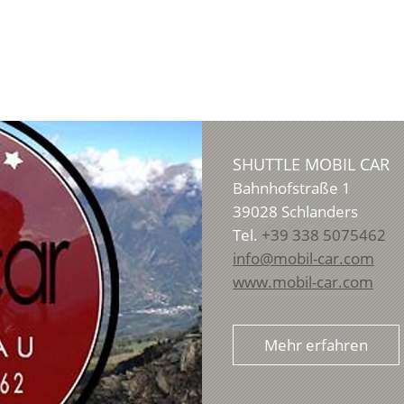
SHUTTLE MOBIL CAR
Bahnhofstraße 1
39028
Schlanders
Tel.
+39 338 5075462
info@mobil-car.com
www.mobil-car.com
Mehr erfahren