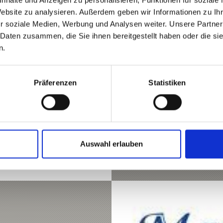
Website zu analysieren. Außerdem geben wir Informationen zu I
SKYLINESHUTTLE - TAX
r soziale Medien, Werbung und Analysen weiter. Unsere Partner
Hofgasse 71
 Daten zusammen, die Sie ihnen bereitgestellt haben oder die s
39021
Latsch
n.
Tel.
+39 348 0427229
info@freeride-vinschga
www.freeride-vinschga
Präferenzen
Statistiken
Mehr erfahren
Auswahl erlauben