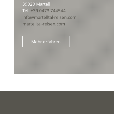
39020
Martell
Tel.
+39 0473 744544
info@martelltal-reisen.com
martelltal-reisen.com
Mehr erfahren