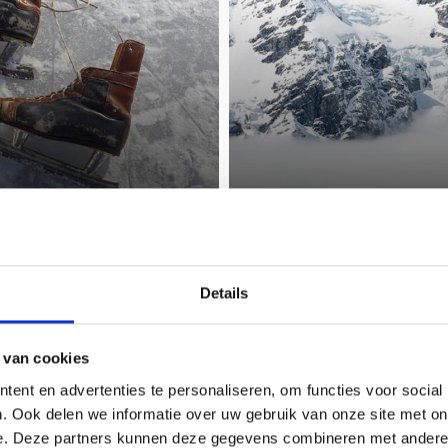
Details
er in de Vinschgau/Val 
 van cookies
ent en advertenties te personaliseren, om functies voor social
 maar de juiste accommodatie in in Val Venosta/Vinschgau t
. Ook delen we informatie over uw gebruik van onze site met on
nkelijkheid in een flat, vakantiehuis of vakantiewoning is
e. Deze partners kunnen deze gegevens combineren met andere i