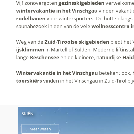
Vijf zonovergoten
gezinsskigebieden
verwelkomen
wintervakantie in het Vinschgau
vinden vakantie
rodelbanen
voor wintersporters. De hutten langs 
saunabezoek in een van de vele
wellnesscentra i
Weg van de
Zuid-Tiroolse skigebieden
biedt het 
ijsklimmen
in Martell of Sulden. Moderne liftinst
lange
Reschensee
en de kleinere, natuurlijke
Hai
Wintervakantie in het Vinschgau
betekent ook, 
toerskiërs
vinden in het Vinschgau in Zuid-Tirol 
SKIËN
Meer weten