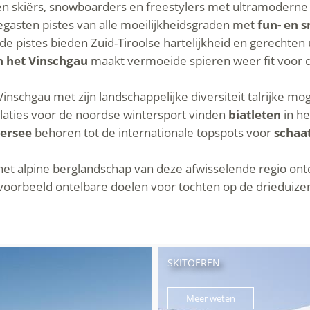
 skiërs, snowboarders en freestylers met ultramoderne li
gasten pistes van alle moeilijkheidsgraden met
fun- en 
de pistes bieden Zuid-Tiroolse hartelijkheid en gerechten 
n het Vinschgau
maakt vermoeide spieren weer fit voor 
Vinschgau met zijn landschappelijke diversiteit talrijke mo
allaties voor de noordse wintersport vinden
biatleten
in h
dersee
behoren tot de internationale topspots voor
schaa
het alpine berglandschap van deze afwisselende regio on
bijvoorbeeld ontelbare doelen voor tochten op de drieduiz
SKITOEREN
Meer weten