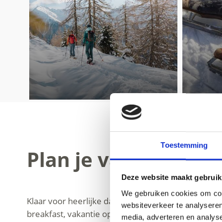
Toestemming
Plan je vakantie hi
Deze website maakt gebruik
We gebruiken cookies om cont
Klaar voor heerlijke dagen? Dan hoef je alleen nog
websiteverkeer te analyseren
breakfast, vakantie op de boerderij of meer onafha
media, adverteren en analys