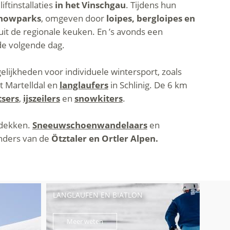
ftinstallaties
in het Vinschgau
. Tijdens hun
snowparks
, omgeven door
loipes, bergloipes en
uit de regionale keuken. En ’s avonds een
de volgende dag.
gelijkheden voor individuele wintersport, zoals
et Martelldal en
langlaufers
in Schlinig. De 6 km
tsers
,
ijszeilers
en
snowkiters
.
tdekken.
Sneeuwschoenwandelaars
en
enders van de
Ötztaler en Ortler Alpen.
LANGLAUFEN EN BIATLON
Meer weten