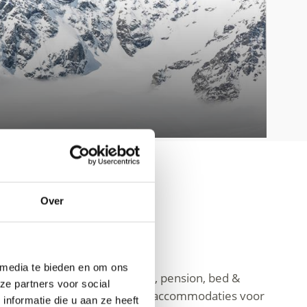
Over
Venosta
 media te bieden en om ons
e kiezen: of het nu een hotel, pension, bed &
ze partners voor social
? Hier vind je alle beschikbare accommodaties voor
nformatie die u aan ze heeft