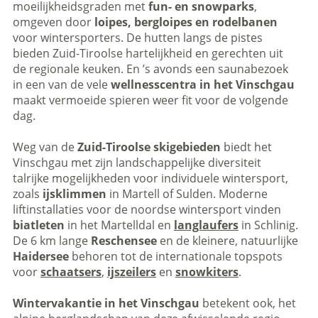
moeilijkheidsgraden met
fun- en snowparks
,
omgeven door
loipes, bergloipes en rodelbanen
voor wintersporters. De hutten langs de pistes
bieden Zuid-Tiroolse hartelijkheid en gerechten uit
de regionale keuken. En ’s avonds een saunabezoek
in een van de vele
wellnesscentra in het Vinschgau
maakt vermoeide spieren weer fit voor de volgende
dag.
Weg van de
Zuid-Tiroolse skigebieden
biedt het
Vinschgau met zijn landschappelijke diversiteit
talrijke mogelijkheden voor individuele wintersport,
zoals
ijsklimmen
in Martell of Sulden. Moderne
liftinstallaties voor de noordse wintersport vinden
biatleten
in het Martelldal en
langlaufers
in Schlinig.
De 6 km lange
Reschensee
en de kleinere, natuurlijke
Haidersee
behoren tot de internationale topspots
voor
schaatsers
,
ijszeilers
en
snowkiters
.
Wintervakantie in het Vinschgau
betekent ook, het