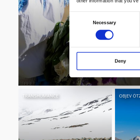
other information that you’ve
Consent
Necessary
Selection
Deny
TRANSHUMANCE
OBJEV ÖTZ