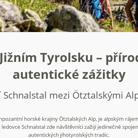
 Jižním Tyrolsku – příro
autentické zážitky
 Schnalstal mezi Ötztalskými A
impozantní horské krajiny Ötztalských Alp, je alpským ráj
ledovce Schnalstal zde návštěvníci zažijí jedinečné spojen
autentických jihotyrolských tradic.