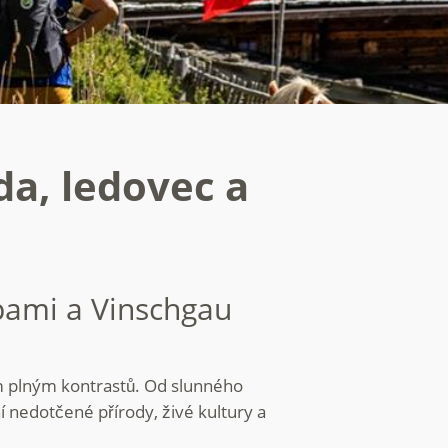
da, ledovec a
lpami a Vinschgau
em plným kontrastů. Od slunného
í nedotčené přírody, živé kultury a