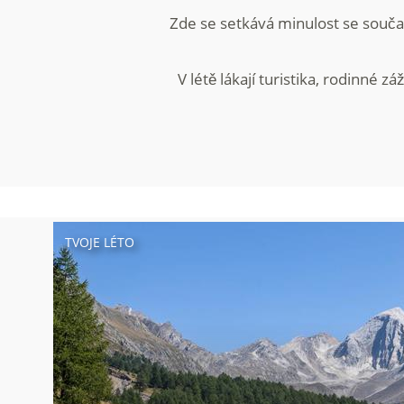
Zde se setkává minulost se současn
V létě lákají turistika, rodinné 
TVOJE LÉTO