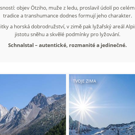
ostí: objev Ötziho, muže z ledu, proslavil údolí po celém 
tradice a transhumance dodnes formují jeho charakter.
zážitky a horská dobrodružství, v zimě pak lyžařský areál Alp
jistotu sněhu a skvělé podmínky pro lyžování.
Schnalstal – autentické, rozmanité a jedinečné.
TVOJE ZIMA